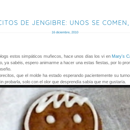
ITOS DE JENGIBRE: UNOS SE COMEN,
16 diciembre, 2010
logs estos simpáticos muñecos, hace unos días los vi en
Mary's C
sto, ya sabéis, espero animarme a hacer una estas fiestas, por lo pr
 enseño.
citos, que el molde ha estado esperando pacientemente su turno, 
sin probarla, solo con el olor que desprendía sabía que me gustaría.