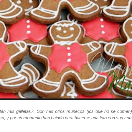
án mis galletas? Son mis otros muñecos (los que no se comen)
asa, y por un momento han bajado para hacerse una foto con sus co