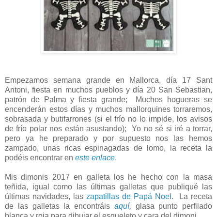
Empezamos semana grande en Mallorca, día 17 Sant
Antoni, fiesta en muchos pueblos y día 20 San Sebastian,
patrón de Palma y fiesta grande; Muchos hogueras se
encenderán estos días y muchos mallorquines torraremos,
sobrasada y butifarrones (si el frío no lo impide, los avisos
de frío polar nos están asustando); Yo no sé si iré a torrar,
pero ya he preparado y por supuesto nos las hemos
zampado, unas ricas espinagadas de lomo, la receta la
podéis encontrar en
este enlace
.
Mis dimonis 2017 en galleta los he hecho con la masa
teñida, igual como las últimas galletas que publiqué las
últimas navidades, las
zapatillas de Papá Noel
. La receta
de las galletas la encontráis
aquí
,
glasa punto perfilado
blanca y roja para dibujar el esqueleto y cara del dimoni.