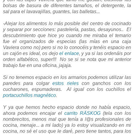
bolsas de basura de diferentes tamaños, el detergente, la
sal para el lavavajillas, guantes, las balletas...
-Alejar los alimentos lo más posible del centro de cocinado
y separar por secciones: pastelería, pastas, desayunos.. El
descubrimiento que hice yo cuando me miraba el temario
fue el organizados de especias (las mías en una caja
Vaviera como no) pero si no lo conocéis y tenéis espacio en
un cajón es ideal, os dejo
el enlace
, y ya si las ordenáis por
orden alfabético, super!!! No se si se nota que mi anterior
trabajo fue en una oficina, jajaja.
Si no tenemos espacio en los armarios podemos utilizar las
paredes para colgar
estos rieles
con ganchos con los
cucharones, espumaderas. Al igual con los cuchillos el
portacuchillos magnético
.
Y ya que hemos hecho espacio donde no había espacio,
ahora podemos encajar el
carrito RÄSKOG
(tela con los
nombrecitos, menos mal que tenía a l@s profesionales de
cocina, menaje... a mi lado) ya lo estoy visualizando en mi
cocina, no sé el uso que le daré, pero tiene tantos, para los