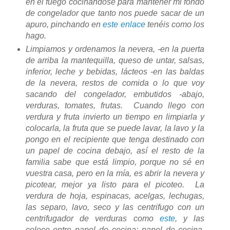
en el fuego cocinándose para mantener mi fondo
de congelador que tanto nos puede sacar de un
apuro, pinchando en
este enlace
tenéis como los
hago.
Limpiamos y ordenamos la nevera, -en la puerta
de arriba la mantequilla, queso de untar, salsas,
inferior, leche y bebidas, lácteos -en las baldas
de la nevera, restos de comida o lo que voy
sacando del congelador, embutidos -abajo,
verduras, tomates, frutas. Cuando llego con
verdura y fruta invierto un tiempo en limpiarla y
colocarla, la fruta que se puede lavar, la lavo y la
pongo en el recipiente que tenga destinado con
un papel de cocina debajo, así el resto de la
familia sabe que está limpio, porque no sé en
vuestra casa, pero en la mía, es abrir la nevera y
picotear, mejor ya listo para el picoteo. La
verdura de hoja, espinacas, acelgas, lechugas,
las separo, lavo, seco y las centrifugo con un
centrifugador de verduras como
este
, y las
coloco entre papel de cocina: papel de cocina,