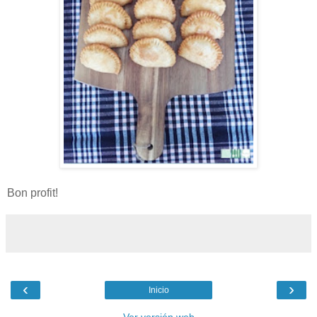
Bon profit!
‹
›
Inicio
Ver versión web