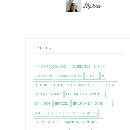
María
LABELS
#MI2019BLOGUERO
#QUEDATEENCASAICREA
AGUACATE
ALBARICOQUES
ARROZ
B
BEBIDAS
BERENJENAS
BIZCOCHOS
BOCATAS
BODEGA CASERA
BOLLERÍA Y REPOSTERÍA
BONIATOS
BROCOLI
BRUNCHEANDO EN MALLORCA
BUÑUELOS
CALABACÍN
CALABAZA
CALDOS ANETO
CALENDARIO DE ADVIENTO