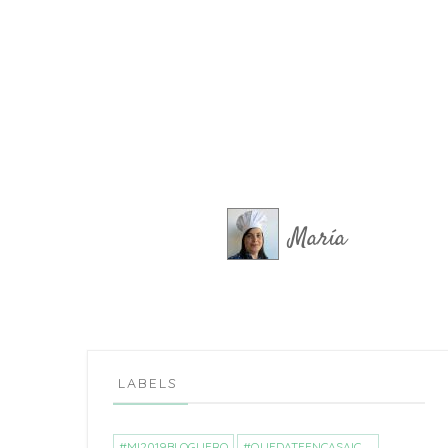
María
LABELS
#MI2019BLOGUERO
#QUEDATEENCASAICREA