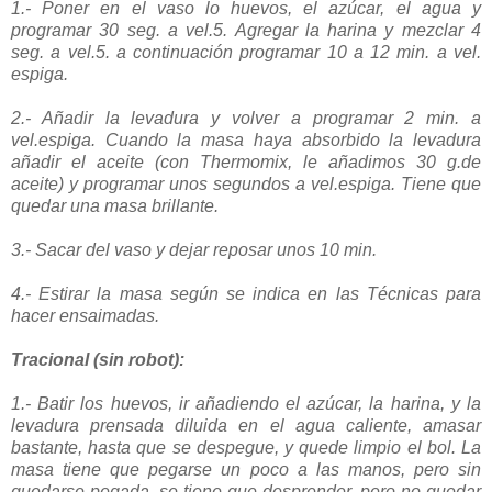
1.- Poner en el vaso lo huevos, el azúcar, el agua y
programar 30
seg
. a
vel
.5. Agregar la harina y
mezclar
4
seg
. a
vel
.5. a continuación programar 10 a 12
min
. a
vel
.
espiga.
2.- Añadir la levadura y volver a programar 2
min
. a
vel
.espiga. Cuando la masa haya absorbido la levadura
añadir el aceite (con Thermomix, le añadimos 30 g.de
aceite) y programar unos segundos a
vel
.espiga. Tiene que
quedar una masa brillante.
3.- Sacar del vaso y dejar reposar unos 10
min
.
4.- Estirar la masa según se indica en las Técnicas para
hacer ensaimadas.
Tracional
(sin robot):
1.- Batir los huevos, ir añadiendo el azúcar, la harina, y la
levadura prensada diluida en el agua caliente, amasar
bastante, hasta que se despegue, y quede limpio el
bol
. La
masa tiene que pegarse un poco a las manos, pero sin
quedarse pegada, se tiene que desprender, pero no quedar