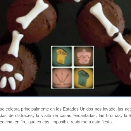
se celebra principalmente en los Estados Unidos nos invade, las act
estas de disfraces, la visita de casas encantadas, las bromas, la l
cocina, en fin...que es casi imposible resirtirse a esta fiesta.