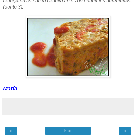
rehogaremos con la cebolla antes de añadir las berenjenas
(punto 3).
María.
‹
›
Inicio